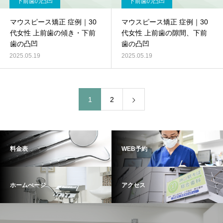
下前歯の凸凹
下前歯の凸凹
マウスピース矯正 症例｜30
マウスピース矯正 症例｜30
代女性 上前歯の傾き・下前
代女性 上前歯の隙間、下前
歯の凸凹
歯の凸凹
2025.05.19
2025.05.19
1
2
料金表
WEB予約
ホームぺージ
アクセス