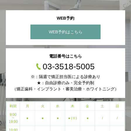
WEB予約
WEB予約はこちら
電話番号はこちら
03-3518-5005
※：隔週で矯正担当医による診療あり
★：自由診療のみ・完全予約制
（矯正歯科・インプラント・審美治療・ホワイトニング）
時間
月
火
水
木
金
土
日
9:00
~
●
●
●
● (※)
●
/
/
19:00
10:00