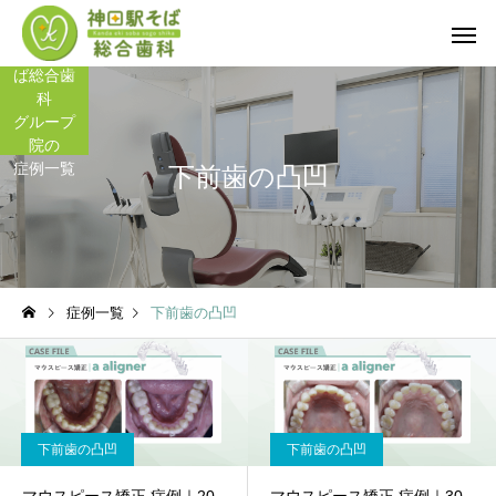
神田駅そ
ば総合歯
科
グループ
院の
症例一覧
下前歯の凸凹
症例一覧
下前歯の凸凹
下前歯の凸凹
下前歯の凸凹